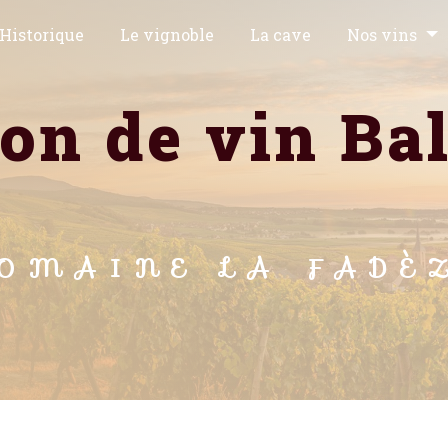
Historique
Le vignoble
La cave
Nos vins
DOMAINE LA FADÈ