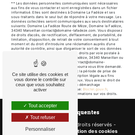
** Les données personnelles communiquées sont nécessaires
aux fins de vous contacter et sont enregistrées dans un fichier
informatisé. Elles sont destinées à Domaine La Fadèze et ses
sous-traitants dans le seul but de répondre à votre message. Les
données collectées seront communiquées aux seuls destinataires
suivants: Domaine La Fadèze Route de Mèze, Domaine la Fadèze,
34340 Marseillan contact@domaine-lafadeze.com. Vous disposez
de droits d’accès, de rectification, d’effacement, de portabilité, de
limitation, d’opposition, de retrait de votre consentement à tout
moment et du droit d’introduire une réclamation auprès d’une
autorité de contrôle, ainsi que d’organiser le sort de vos données
post-mortem. Vous pouvez exercer ces droits par voie postale à
l'adresse Route de Mèze, Domaine la Fadèze, 34340 Marseillan ou
par courrier électronique à l'adresse contact@domaine-
lafadeze.com. Un justificatif d'identité pourra vous être demandé.
Nous conservons vos données pendant la période de prise de
Ce site utilise des cookies et
contact puis pendant la durée de prescription légale aux fins
vous donne le contrôle sur
probatoires et de gestion des contentieux. Vous avez le droit de
ceux que vous souhaitez
vous inscrire sur la liste d'opposition au démarchage
téléphonique, disponible à cette adresse:
Bloctel.gouv.fr
.
activer
Consultez le site cnil.fr pour plus d’informations sur vos droits.
Tout accepter
Recherches fréquentes
Tout refuser
©
Vistalid
- 2026 - Tous droits réservés -
Personnaliser
Mentions légales
-
Gestion des cookies