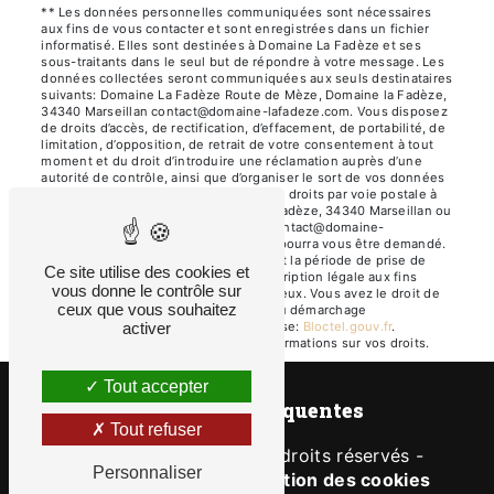
** Les données personnelles communiquées sont nécessaires
aux fins de vous contacter et sont enregistrées dans un fichier
informatisé. Elles sont destinées à Domaine La Fadèze et ses
sous-traitants dans le seul but de répondre à votre message. Les
données collectées seront communiquées aux seuls destinataires
suivants: Domaine La Fadèze Route de Mèze, Domaine la Fadèze,
34340 Marseillan contact@domaine-lafadeze.com. Vous disposez
de droits d’accès, de rectification, d’effacement, de portabilité, de
limitation, d’opposition, de retrait de votre consentement à tout
moment et du droit d’introduire une réclamation auprès d’une
autorité de contrôle, ainsi que d’organiser le sort de vos données
post-mortem. Vous pouvez exercer ces droits par voie postale à
l'adresse Route de Mèze, Domaine la Fadèze, 34340 Marseillan ou
par courrier électronique à l'adresse contact@domaine-
lafadeze.com. Un justificatif d'identité pourra vous être demandé.
Nous conservons vos données pendant la période de prise de
Ce site utilise des cookies et
contact puis pendant la durée de prescription légale aux fins
vous donne le contrôle sur
probatoires et de gestion des contentieux. Vous avez le droit de
ceux que vous souhaitez
vous inscrire sur la liste d'opposition au démarchage
téléphonique, disponible à cette adresse:
Bloctel.gouv.fr
.
activer
Consultez le site cnil.fr pour plus d’informations sur vos droits.
Tout accepter
Recherches fréquentes
Tout refuser
©
Vistalid
- 2026 - Tous droits réservés -
Personnaliser
Mentions légales
-
Gestion des cookies