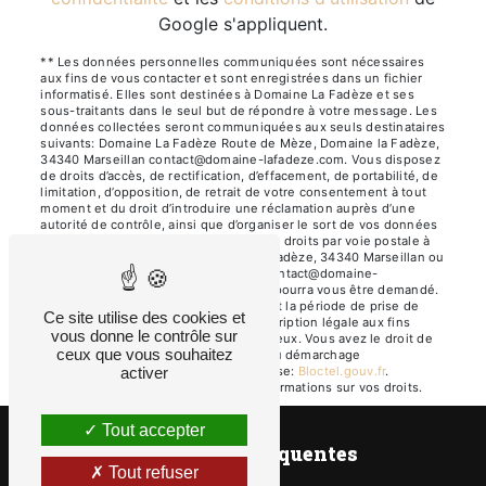
Google s'appliquent.
** Les données personnelles communiquées sont nécessaires
aux fins de vous contacter et sont enregistrées dans un fichier
informatisé. Elles sont destinées à Domaine La Fadèze et ses
sous-traitants dans le seul but de répondre à votre message. Les
données collectées seront communiquées aux seuls destinataires
suivants: Domaine La Fadèze Route de Mèze, Domaine la Fadèze,
34340 Marseillan contact@domaine-lafadeze.com. Vous disposez
de droits d’accès, de rectification, d’effacement, de portabilité, de
limitation, d’opposition, de retrait de votre consentement à tout
moment et du droit d’introduire une réclamation auprès d’une
autorité de contrôle, ainsi que d’organiser le sort de vos données
post-mortem. Vous pouvez exercer ces droits par voie postale à
l'adresse Route de Mèze, Domaine la Fadèze, 34340 Marseillan ou
par courrier électronique à l'adresse contact@domaine-
lafadeze.com. Un justificatif d'identité pourra vous être demandé.
Nous conservons vos données pendant la période de prise de
Ce site utilise des cookies et
contact puis pendant la durée de prescription légale aux fins
vous donne le contrôle sur
probatoires et de gestion des contentieux. Vous avez le droit de
ceux que vous souhaitez
vous inscrire sur la liste d'opposition au démarchage
téléphonique, disponible à cette adresse:
Bloctel.gouv.fr
.
activer
Consultez le site cnil.fr pour plus d’informations sur vos droits.
Tout accepter
Recherches fréquentes
Tout refuser