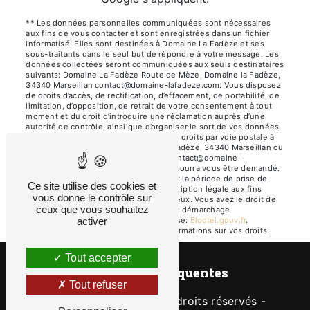
** Les données personnelles communiquées sont nécessaires
aux fins de vous contacter et sont enregistrées dans un fichier
informatisé. Elles sont destinées à Domaine La Fadèze et ses
sous-traitants dans le seul but de répondre à votre message. Les
données collectées seront communiquées aux seuls destinataires
suivants: Domaine La Fadèze Route de Mèze, Domaine la Fadèze,
34340 Marseillan contact@domaine-lafadeze.com. Vous disposez
de droits d’accès, de rectification, d’effacement, de portabilité, de
limitation, d’opposition, de retrait de votre consentement à tout
moment et du droit d’introduire une réclamation auprès d’une
autorité de contrôle, ainsi que d’organiser le sort de vos données
post-mortem. Vous pouvez exercer ces droits par voie postale à
l'adresse Route de Mèze, Domaine la Fadèze, 34340 Marseillan ou
par courrier électronique à l'adresse contact@domaine-
lafadeze.com. Un justificatif d'identité pourra vous être demandé.
Nous conservons vos données pendant la période de prise de
Ce site utilise des cookies et
contact puis pendant la durée de prescription légale aux fins
vous donne le contrôle sur
probatoires et de gestion des contentieux. Vous avez le droit de
ceux que vous souhaitez
vous inscrire sur la liste d'opposition au démarchage
téléphonique, disponible à cette adresse:
Bloctel.gouv.fr
.
activer
Consultez le site cnil.fr pour plus d’informations sur vos droits.
Tout accepter
Recherches fréquentes
Tout refuser
©
Vistalid
- 2026 - Tous droits réservés -