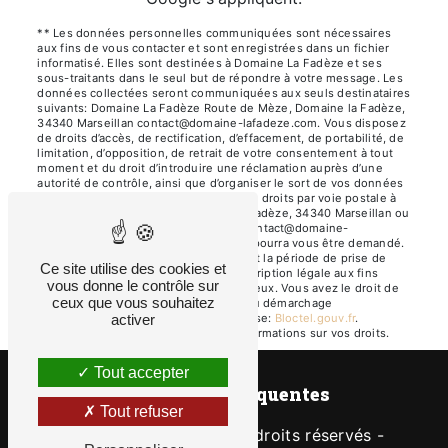
** Les données personnelles communiquées sont nécessaires
aux fins de vous contacter et sont enregistrées dans un fichier
informatisé. Elles sont destinées à Domaine La Fadèze et ses
sous-traitants dans le seul but de répondre à votre message. Les
données collectées seront communiquées aux seuls destinataires
suivants: Domaine La Fadèze Route de Mèze, Domaine la Fadèze,
34340 Marseillan contact@domaine-lafadeze.com. Vous disposez
de droits d’accès, de rectification, d’effacement, de portabilité, de
limitation, d’opposition, de retrait de votre consentement à tout
moment et du droit d’introduire une réclamation auprès d’une
autorité de contrôle, ainsi que d’organiser le sort de vos données
post-mortem. Vous pouvez exercer ces droits par voie postale à
l'adresse Route de Mèze, Domaine la Fadèze, 34340 Marseillan ou
par courrier électronique à l'adresse contact@domaine-
lafadeze.com. Un justificatif d'identité pourra vous être demandé.
Nous conservons vos données pendant la période de prise de
Ce site utilise des cookies et
contact puis pendant la durée de prescription légale aux fins
vous donne le contrôle sur
probatoires et de gestion des contentieux. Vous avez le droit de
ceux que vous souhaitez
vous inscrire sur la liste d'opposition au démarchage
téléphonique, disponible à cette adresse:
Bloctel.gouv.fr
.
activer
Consultez le site cnil.fr pour plus d’informations sur vos droits.
Tout accepter
Recherches fréquentes
Tout refuser
©
Vistalid
- 2026 - Tous droits réservés -